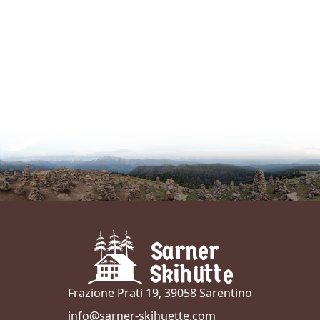
Frazione Prati 19, 39058 Sarentino
info@sarner-skihuette.com