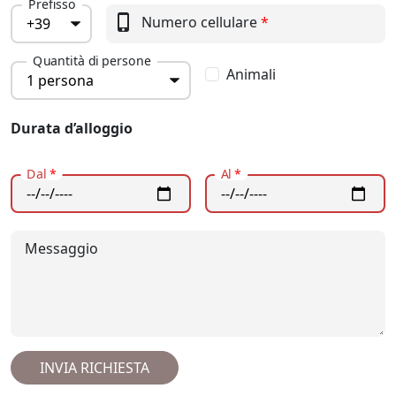
Prefisso
phone_iphone
Numero cellulare
*
Quantità di persone
Animali
Durata d’alloggio
Dal
*
Al
*
Messaggio
INVIA RICHIESTA