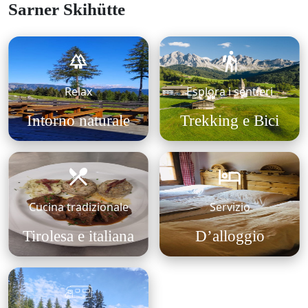
Sarner Skihütte
Relax
Esplora i sentieri
Intorno naturale
Trekking e Bici
Cucina tradizionale
Servizio
Tirolesa e italiana
D’alloggio