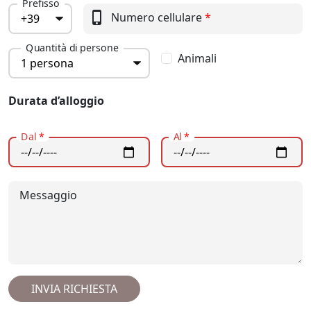
Prefisso
phone_iphone
Numero cellulare
*
Quantità di persone
Animali
Durata d’alloggio
Dal
*
Al
*
Messaggio
INVIA RICHIESTA