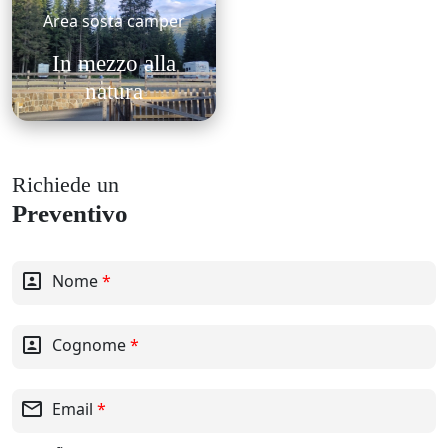
Area sosta camper
In mezzo alla
natura
Richiede un
Preventivo
portrait
Nome
*
portrait
Cognome
*
mail_outline
Email
*