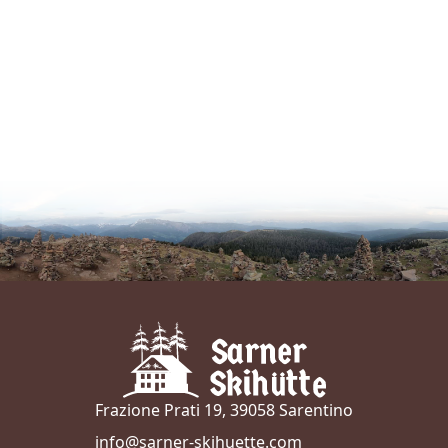
Frazione Prati 19, 39058 Sarentino
info@sarner-skihuette.com