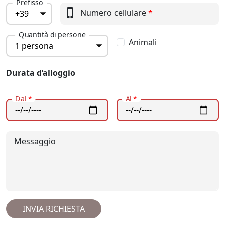
Prefisso
phone_iphone
Numero cellulare
*
Quantità di persone
Animali
Durata d’alloggio
Dal
*
Al
*
Messaggio
INVIA RICHIESTA