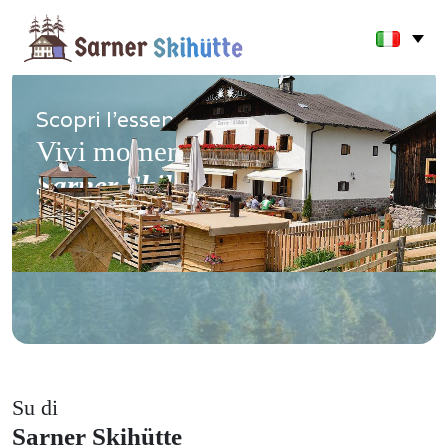
Scopri l'essenza delle Alpi.
Vivi momenti autentici alla
Sarner Skihütte
Su di
Sarner Skihütte