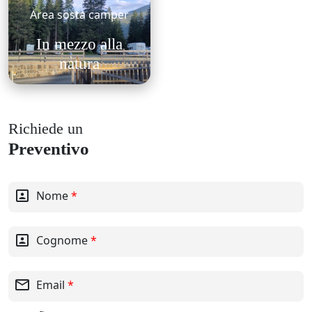
Area sosta camper
In mezzo alla
natura
Richiede un
Preventivo
portrait
Nome
*
portrait
Cognome
*
mail_outline
Email
*