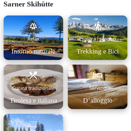
Sarner Skihütte
Relax
Esplora i sentieri
Intorno naturale
Trekking e Bici
Cucina tradizionale
Servizio
Tirolesa e italiana
D’alloggio