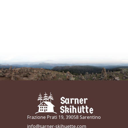
Frazione Prati 19, 39058 Sarentino
info@sarner-skihuette.com