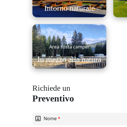
Intorno naturale
Area sosta camper
In mezzo alla natura
Richiede un
Preventivo
portrait
Nome
*