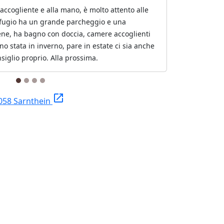
 accogliente e alla mano, è molto attento alle
 rifugio ha un grande parcheggio e una
ene, ha bagno con doccia, camere accoglienti
ono stata in inverno, pare in estate ci sia anche
onsiglio proprio. Alla prossima.
launch
058 Sarnthein