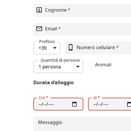
portrait
Cognome
*
mail_outline
Email
*
Prefisso
phone_iphone
Numero cellulare
*
Quantità di persone
Animali
Durata d’alloggio
Dal
*
Al
*
Messaggio