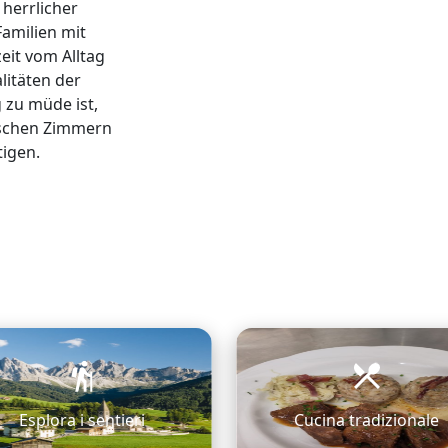
herrlicher
amilien mit
eit vom Alltag
litäten der
 zu müde ist,
tischen Zimmern
tigen.
Esplora i sentieri
Cucina tradizionale