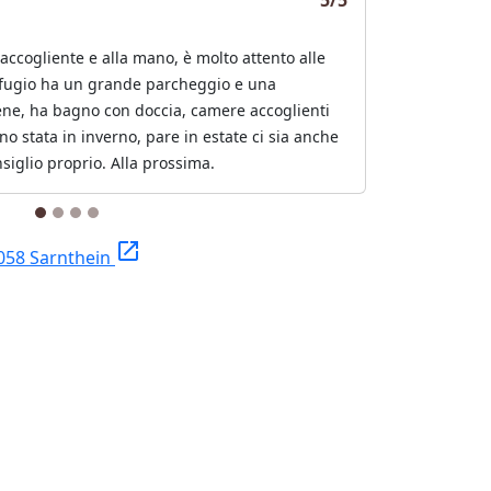
5/5
 accogliente e alla mano, è molto attento alle
 rifugio ha un grande parcheggio e una
ene, ha bagno con doccia, camere accoglienti
ono stata in inverno, pare in estate ci sia anche
onsiglio proprio. Alla prossima.
launch
058 Sarnthein