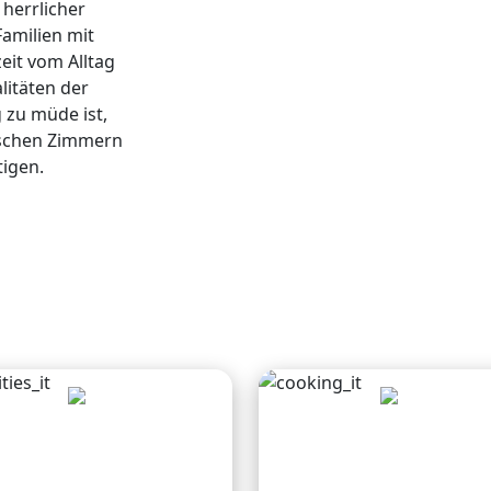
herrlicher
amilien mit
eit vom Alltag
litäten der
 zu müde ist,
tischen Zimmern
tigen.
Esplora i sentieri
Cucina tradizionale