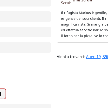
Hibi Scrub
Il rifugista Markus è gentile,
esigenze dei suoi clienti. Il
magnifica vista. Si mangia b
ed effettua servizio bar. Io s
il forno per la pizza. Ve lo c
Vieni a trovarci:
Auen 19, 39