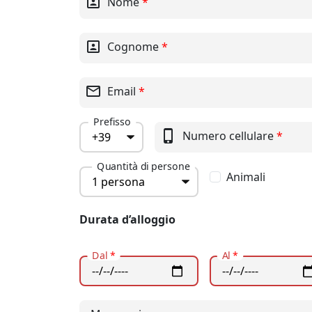
portrait
Nome
*
portrait
Cognome
*
mail_outline
Email
*
Prefisso
phone_iphone
Numero cellulare
*
Quantità di persone
Animali
Durata d’alloggio
Dal
*
Al
*