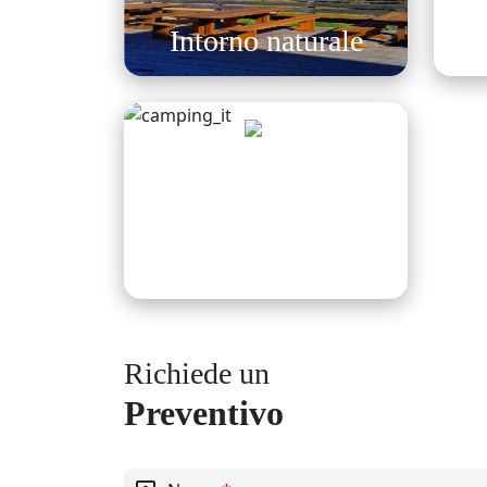
Intorno naturale
Area sosta camper
In mezzo alla natura
Richiede un
Preventivo