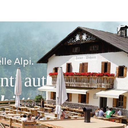
lle Alpi.
i autentici alla
hütte