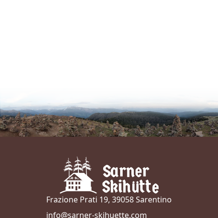
Frazione Prati 19, 39058 Sarentino
info@sarner-skihuette.com