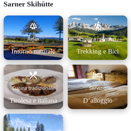
Sarner Skihütte
Relax
Esplora i sentieri
Intorno naturale
Trekking e Bici
Cucina tradizionale
Servizio
Tirolesa e italiana
D’alloggio