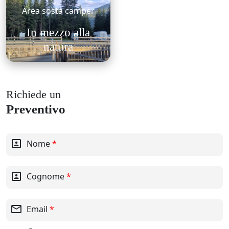
Area sosta camper
In mezzo alla
natura
Richiede un
Preventivo
portrait
Nome
*
portrait
Cognome
*
mail_outline
Email
*