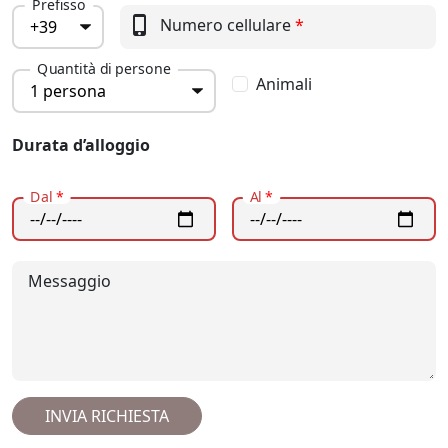
Prefisso
phone_iphone
Numero cellulare
*
Quantità di persone
Animali
Durata d’alloggio
Dal
*
Al
*
Messaggio
INVIA RICHIESTA