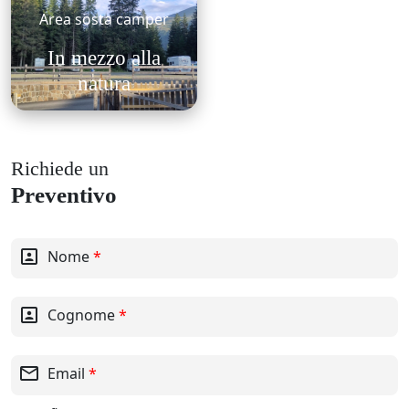
Area sosta camper
In mezzo alla
natura
Richiede un
Preventivo
portrait
Nome
*
portrait
Cognome
*
mail_outline
Email
*