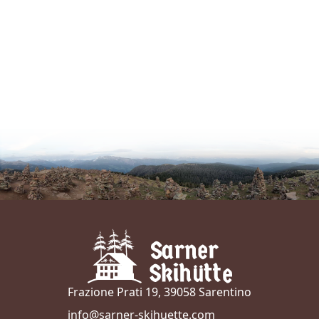
Frazione Prati 19, 39058 Sarentino
info@sarner-skihuette.com