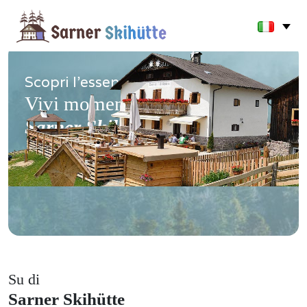
Scopri l'essenza delle Alpi.
Vivi momenti autentici alla
Sarner Skihütte
Su di
Sarner Skihütte