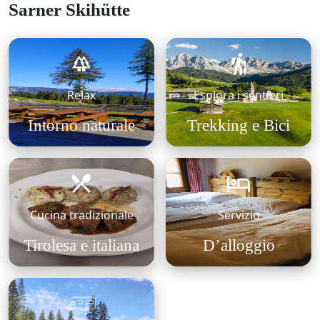
Sarner Skihütte
Relax
Esplora i sentieri
Intorno naturale
Trekking e Bici
Cucina tradizionale
Servizio
Tirolesa e italiana
D’alloggio