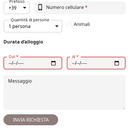
Prefisso
phone_iphone
Numero cellulare
*
Quantità di persone
Animali
Durata d’alloggio
Dal
*
Al
*
Messaggio
INVIA RICHIESTA