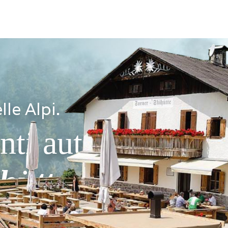
lle Alpi.
i autentici alla
hütte