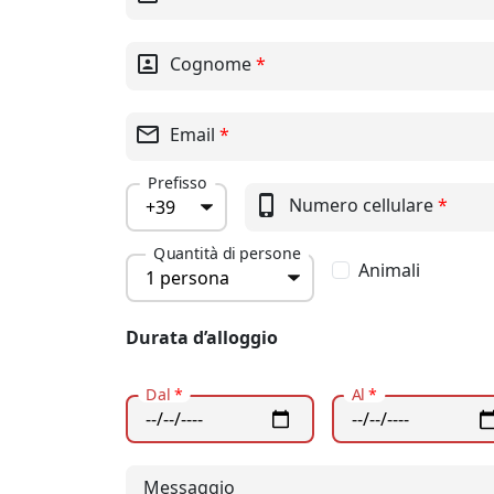
portrait
Cognome
*
mail_outline
Email
*
Prefisso
phone_iphone
Numero cellulare
*
Quantità di persone
Animali
Durata d’alloggio
Dal
*
Al
*
Messaggio