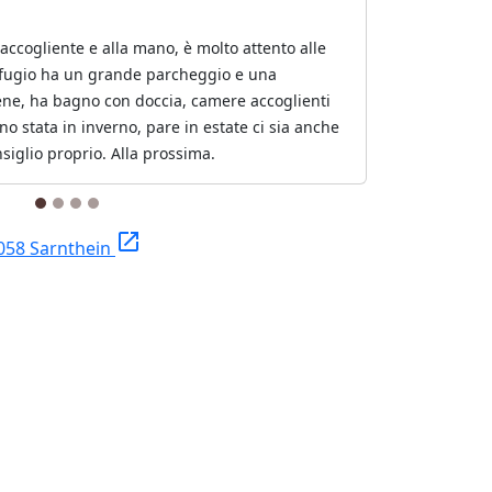
 accogliente e alla mano, è molto attento alle
 rifugio ha un grande parcheggio e una
ene, ha bagno con doccia, camere accoglienti
ono stata in inverno, pare in estate ci sia anche
onsiglio proprio. Alla prossima.
launch
058 Sarnthein