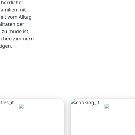
herrlicher
amilien mit
eit vom Alltag
litäten der
 zu müde ist,
tischen Zimmern
tigen.
Esplora i sentieri
Cucina tradizionale