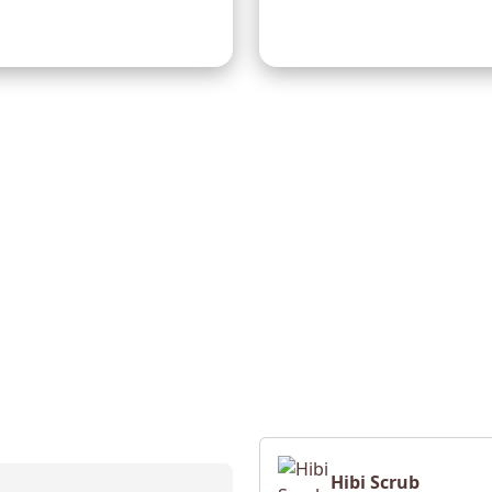
Trekking e Bici
Tirolesa e italia
Hibi Scrub