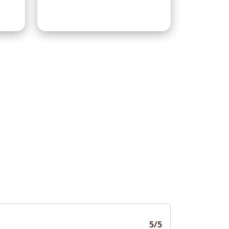
na
D’alloggio
5/5