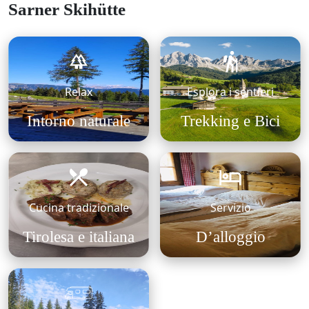
Sarner Skihütte
Relax
Esplora i sentieri
Intorno naturale
Trekking e Bici
Cucina tradizionale
Servizio
Tirolesa e italiana
D’alloggio