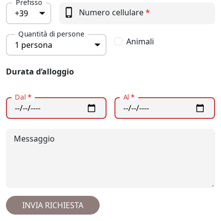
Prefisso
phone_iphone
Numero cellulare
*
Quantità di persone
Animali
Durata d’alloggio
Dal
*
Al
*
Messaggio
INVIA RICHIESTA