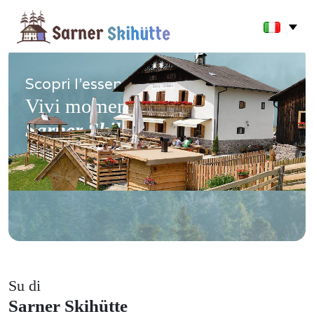
Scopri l'essenza delle Alpi.
Vivi momenti autentici alla
Sarner Skihütte
Su di
Sarner Skihütte