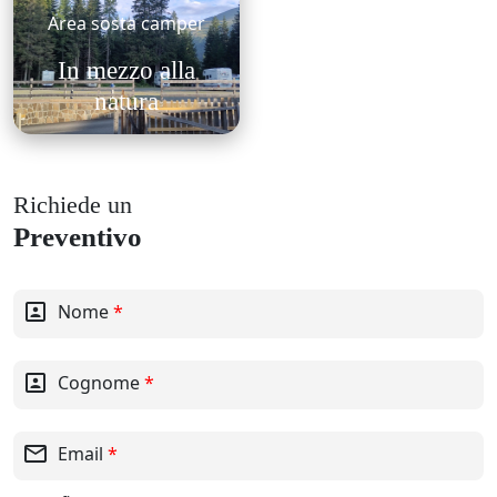
Area sosta camper
In mezzo alla
natura
Richiede un
Preventivo
portrait
Nome
*
portrait
Cognome
*
mail_outline
Email
*