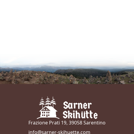
Frazione Prati 19, 39058 Sarentino
info@sarner-skihuette.com