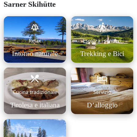
Sarner Skihütte
Relax
Esplora i sentieri
Intorno naturale
Trekking e Bici
Cucina tradizionale
Servizio
Tirolesa e italiana
D’alloggio