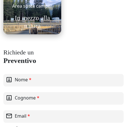
Area sosta camper
In mezzo alla
natura
Richiede un
Preventivo
portrait
Nome
*
portrait
Cognome
*
mail_outline
Email
*