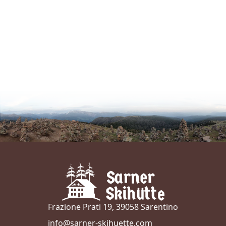
Frazione Prati 19, 39058 Sarentino
info@sarner-skihuette.com