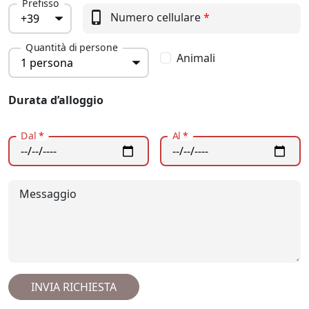
Prefisso
phone_iphone
Numero cellulare
*
Quantità di persone
Animali
Durata d’alloggio
Dal
*
Al
*
Messaggio
INVIA RICHIESTA